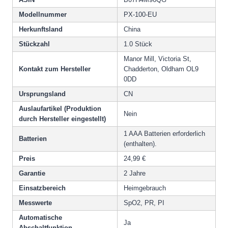
Modellnummer
PX-100-EU
Herkunftsland
China
Stückzahl
1.0 Stück
Manor Mill, Victoria St,
Kontakt zum Hersteller
Chadderton, Oldham OL9
0DD
Ursprungsland
CN
Auslaufartikel (Produktion
Nein
durch Hersteller eingestellt)
1 AAA Batterien erforderlich
Batterien
(enthalten).
Preis
24,99 €
Garantie
2 Jahre
Einsatzbereich
Heimgebrauch
Messwerte
SpO2, PR, PI
Automatische
Ja
Abschaltfunktion