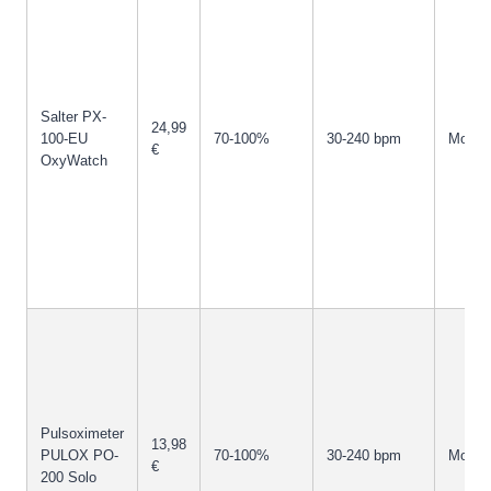
Salter PX-
24,99
100-EU
70-100%
30-240 bpm
Monoc
€
OxyWatch
Pulsoximeter
13,98
PULOX PO-
70-100%
30-240 bpm
Monoc
€
200 Solo