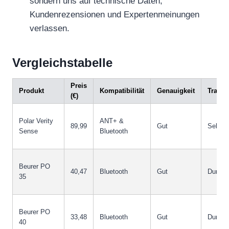
sondern uns auf technische Daten,
Kundenrezensionen und Expertenmeinungen
verlassen.
Vergleichstabelle
Preis
Produkt
Kompatibilität
Genauigkeit
Tragek
(€)
Polar Verity
ANT+ &
89,99
Gut
Sehr g
Sense
Bluetooth
Beurer PO
40,47
Bluetooth
Gut
Durchsc
35
Beurer PO
33,48
Bluetooth
Gut
Durchsc
40